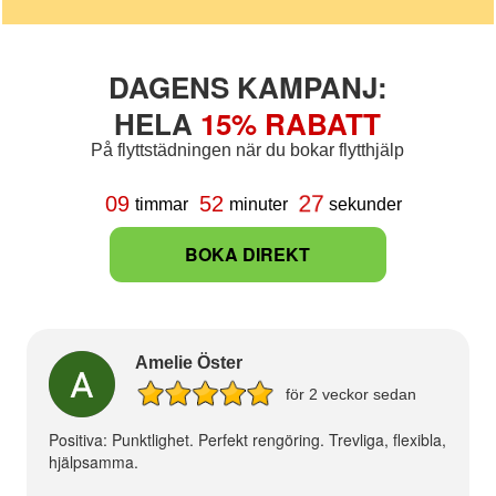
DAGENS KAMPANJ:
HELA
15% RABATT
På flyttstädningen när du bokar flytthjälp
26
09
52
timmar
minuter
sekunder
BOKA DIREKT
Amelie Öster
för 2 veckor sedan
Positiva: Punktlighet. Perfekt rengöring. Trevliga, flexibla,
hjälpsamma.