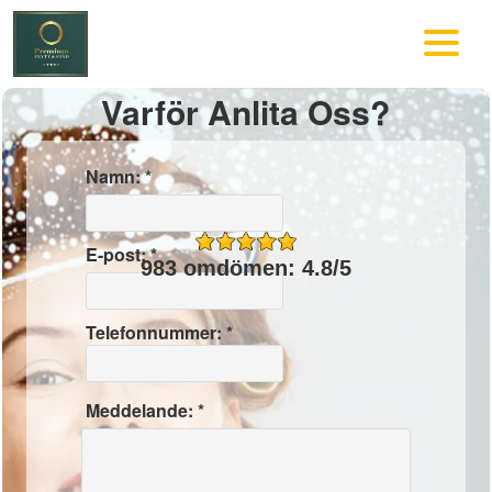
Varför Anlita Oss?
Namn: *
E-post: *
983 omdömen: 4.8/5
Telefonnummer: *
Meddelande: *